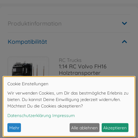
Produktinformation
Kompatibilität
RC Trucks
1:14 RC Volvo FH16
Holztransporter
300056360
679,99 €
Bewertungen
FAQ