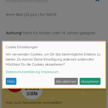
Produktinformation
4mm Ball (22 pcs.) for 56019
Achtung!
Nicht für Kinder unter 14 Jahren geeignet.
Bewertungen
FAQ
Hier zum Newsletter anmelden!