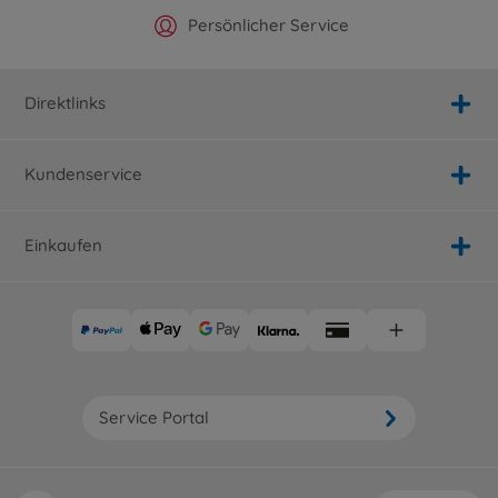
Offizieller Hersteller Shop
Versandkostenfrei ab 25€
Persönlicher Service
Schnelle Lieferung
Direktlinks
Kundenservice
Einkaufen
Service Portal