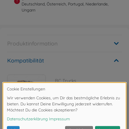
!
Deutschland, Österreich, Portugal, Niederlande,
Ungarn
Produktinformation
Kompatibilität
RC Trucks
1:14 RC SCANIA 770 S 8x4/4
300056371
849,99 €
Bewertungen