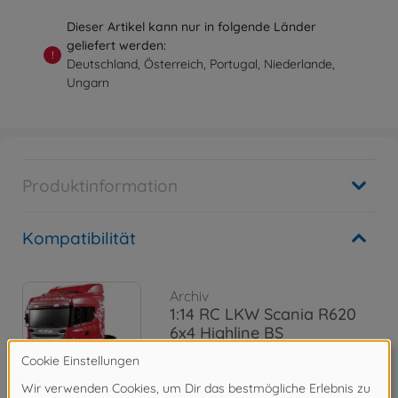
Dieser Artikel kann nur in folgende Länder
geliefert werden:
!
Deutschland, Österreich, Portugal, Niederlande,
Ungarn
Produktinformation
Kompatibilität
Archiv
1:14 RC LKW Scania R620
6x4 Highline BS
300056323
Nicht mehr verfügbar