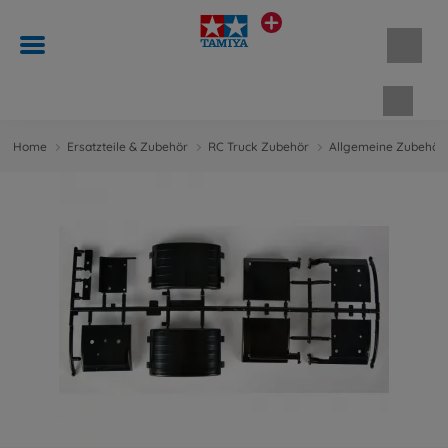
Waren
Home
Ersatzteile & Zubehör
RC Truck Zubehör
Allgemeine Zubehört