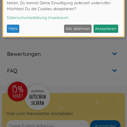
Archiv
1:14 Kar.-Satz Scania R620
6x4 Highline
300056514
Nicht mehr verfügbar
Bewertungen
FAQ
Hier zum Newsletter anmelden!
Anmelden