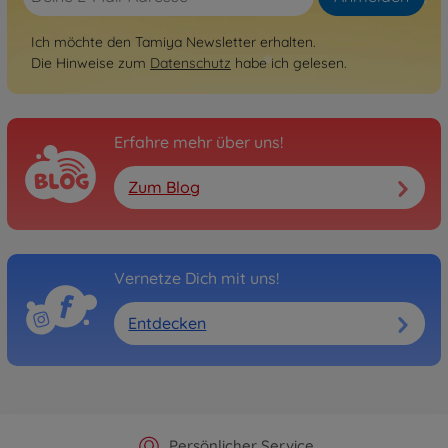
Ich möchte den Tamiya Newsletter erhalten.
Die Hinweise zum
Datenschutz
habe ich gelesen.
Erfahre mehr über uns!
Zum Blog
Vernetze Dich mit uns!
Entdecken
Offizieller Hersteller Shop
Versandkostenfrei ab 25€
Persönlicher Service
Schnelle Lieferung