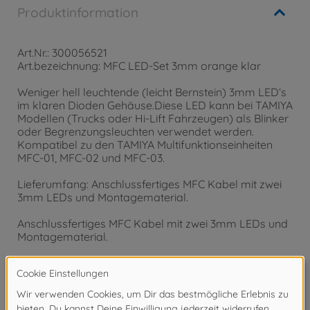
Produktinformation
Art.Nr.: 300056521
Art.bezeichnung: MFC LED-Set 3mm orange klar
Weniger hell leuchtende (leicht Bernstein) 3mm LED‘s
im klaren Dioden Gehäuse.Diese LED kann bei TAMIYA
Modellen (Trucks oder Hi-Lift Fahrzeugen) als Blinker
oder Begrenzungsleuchten verwendet werden.
Kompatibel zu den TAMIYA Multifunktionseinheiten
MFC-01, MFC-02 und MFC-03.
Lieferumfang: Anschlussfertiges MFC Kabel mit zwei
3mm LEDs und Montagematerial.
Anschlussfertiges MFC Kabel mit zwei 3mm LEDs und
Montagematerial.
Achtung!
Nicht für Kinder unter 14 Jahren geeignet.