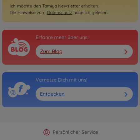
Ich möchte den Tamiya Newsletter erhalten.
Die Hinweise zum
Datenschutz
habe ich gelesen.
Erfahre mehr über uns!
Zum Blog
Vernetze Dich mit uns!
Entdecken
Offizieller Hersteller Shop
Versandkostenfrei ab 25€
Persönlicher Service
Schnelle Lieferung