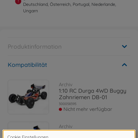
!
Deutschland, Österreich, Portugal, Niederlande,
Ungarn
Produktinformation
Kompatibilität
Archiv
1:10 RC Durga 4WD Buggy
Zahnriemen DB-01
300058395
Nicht mehr verfügbar
Archiv
1:10 RC Baldre 4WD Buggy