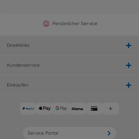
Offizieller Hersteller Shop
Versandkostenfrei ab 25€
Persönlicher Service
Schnelle Lieferung
Direktlinks
Kundenservice
Einkaufen
Service Portal