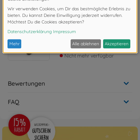
Zahnriemen DB01
300058404
Nicht mehr verfügbar
Archiv
1:10 RC DB-01 "R" Chassis
Kit 4WD Buggy
300084100
Nicht mehr verfügbar
Bewertungen
FAQ