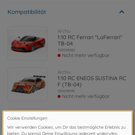
Kompatibilität
Archiv
1:10 RC Ferrari "LaFerrari"
TB-04
300058580
Nicht mehr verfügbar
Archiv
1:10 RC ENEOS SUSTINA RC
F (TB-04)
300058595
Nicht mehr verfügbar
Archiv
1:10 RC RAYBRIG NSX
Concept-GT (TB-04)
300058598