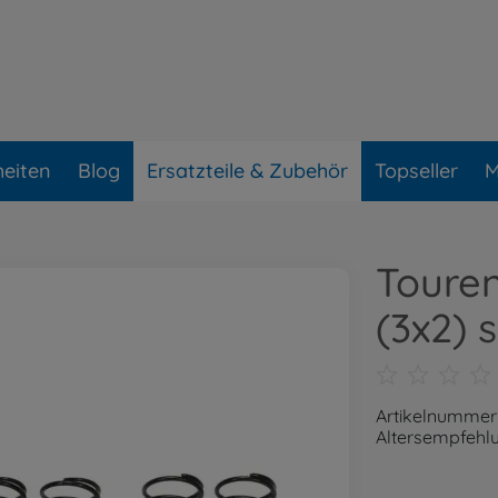
eiten
Blog
Ersatzteile & Zubehör
Topseller
M
Touren
(3x2) 
Artikelnummer
Altersempfehlu