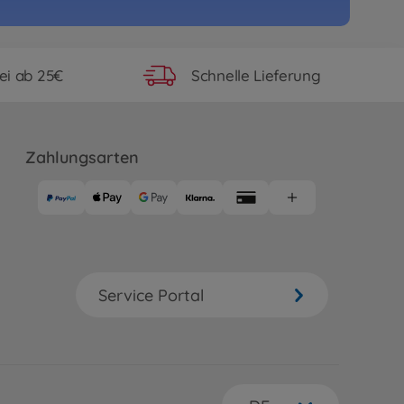
RC FF-03 Pro Chassis Kit IFS
63
cht mehr verfügbar
ei ab 25€
Schnelle Lieferung
RC ENEOS SUSTINA RC F (TB-
Zahlungsarten
95
cht mehr verfügbar
RC TB-04 Pro Chassis Kit
39
Service Portal
cht mehr verfügbar
RC TB-05R Chassis Kit