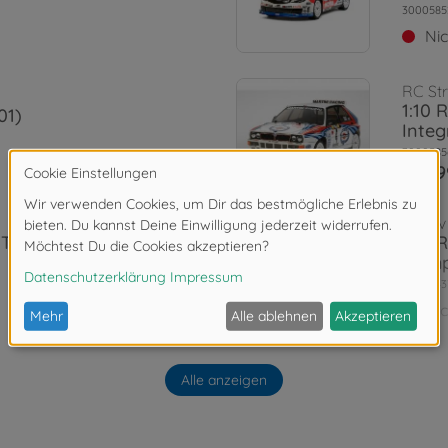
3000585
Ni
RC St
1:10 
01)
Integ
3000585
284,9
Archiv
 TRD 86 XV-
1:10 
Damp
3000843
Ni
Archiv
1T)
1:10 
Alle anzeigen
3000585
Ni