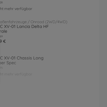
28
cht mehr verfügbar
raßenfahrzeuge / Onroad (2WD/4WD)
RC XV-01 Lancia Delta HF
rale
69
9 €
RC XV-01 Chassis Long
er Spec
75
cht mehr verfügbar
RC XV-01 Pro Chassis Bausatz
26
cht mehr verfügbar