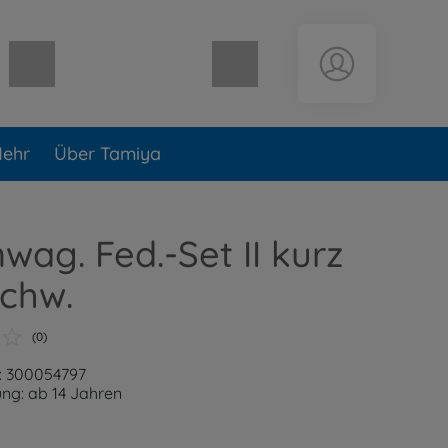
Warenkorb leer
ehr
Über Tamiya
wag. Fed.-Set II kurz
schw.
(0)
: 300054797
ng: ab 14 Jahren