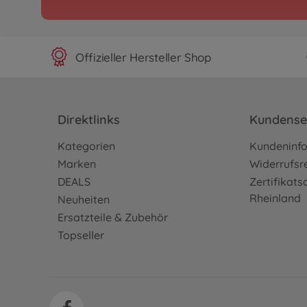
1:10 RC HKS Opel Vectr
03)
300084228
Offizieller Hersteller Shop
Nicht mehr verfügbar
Archiv
1:10 RC Ferrari "LaFerr
Direktlinks
Kundense
300058580
Nicht mehr verfügbar
Kategorien
Kundeninf
Marken
Widerrufsr
DEALS
Zertifikat
Archiv
Rheinland
1:10 RC RAYBRIG NSX 
Neuheiten
(TB-04)
Ersatzteile & Zubehör
300058598
Topseller
Nicht mehr verfügbar
Archiv
1:10 RC TB-04R Chassis