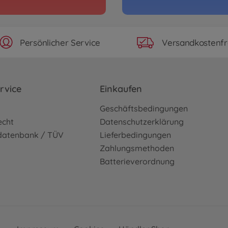
a JTCC (FF-
1:10 
3000584
Ni
Persönlicher Service
Versandkostenfr
Archiv
ari" TB-04
1:10 
04)
rvice
Einkaufen
3000585
o
Geschäftsbedingungen
Ni
echt
Datenschutzerklärung
sdatenbank / TÜV
Lieferbedingungen
Archiv
Concept-GT
1:10 
Zahlungsmethoden
3000843
Batterieverordnung
Ni
Archiv
 Kit
1:10 