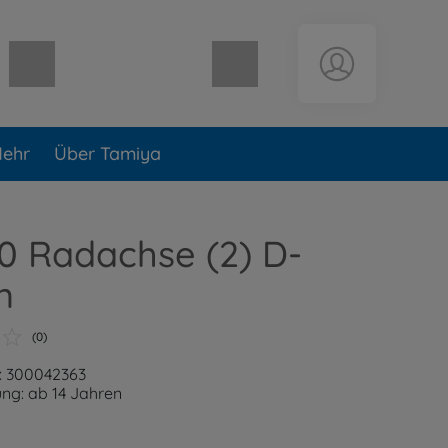
Warenkorb leer
ehr
Über Tamiya
0 Radachse (2) D-
n
(0)
: 300042363
ng: ab 14 Jahren