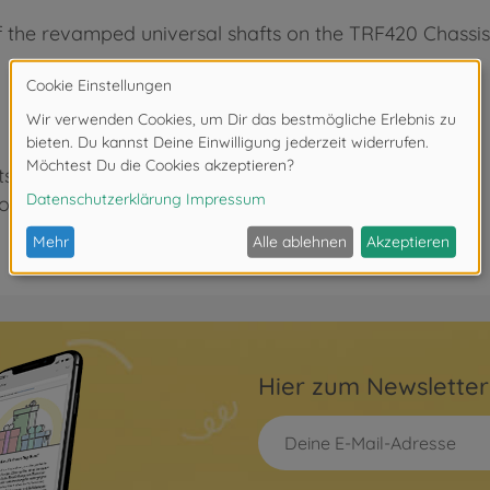
of the revamped universal shafts on the TRF420 Chassis
s.
to chassis other than the TRF420.
Hier zum Newslette