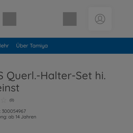
Warenkorb leer
ehr
Über Tamiya
 Querl.-Halter-Set hi.
einst
(0)
: 300054967
ng: ab 14 Jahren