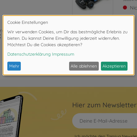
Ni
Onroad (2WD/4WD)
 Chassis Kit
Hier zum Newslette
Ich möchte den Tamiya Newslett