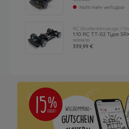
Nicht mehr verfügbar
RC Straßenfahrzeuge / 
1:10 RC TT-02 Type SRX
300058720
339,99 €