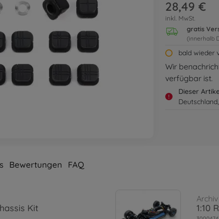
28,49 €
inkl. MwSt.
gratis Ve
(innerhalb 
bald wieder 
Wir benachricht
verfügbar ist.
Dieser Artik
!
Deutschland,
s
Bewertungen
FAQ
Archiv
hassis Kit
1:10 
3000474