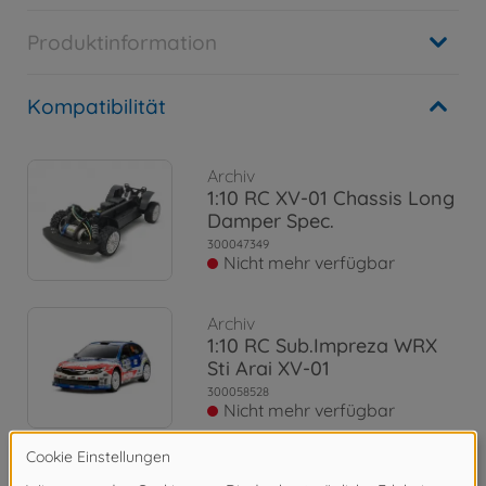
Produktinformation
Kompatibilität
Archiv
1:10 RC XV-01 Chassis Long
Damper Spec.
300047349
Nicht mehr verfügbar
Archiv
1:10 RC Sub.Impreza WRX
Sti Arai XV-01
300058528
Nicht mehr verfügbar
Archiv