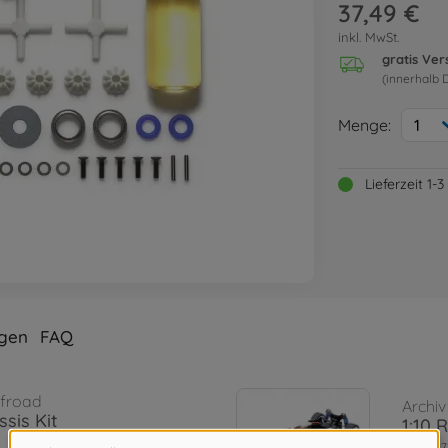
37,49 €
inkl. MwSt.
gratis Ve
(innerhalb 
Menge:
1
Lieferzeit 1
gen
FAQ
ffroad
Archiv
sis Kit
1:10 
3000587