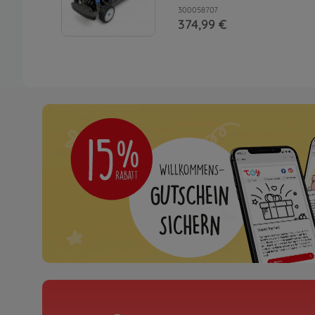
300058707
374,99 €