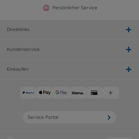
Offizieller Hersteller Shop
Versandkostenfrei ab 25€
Persönlicher Service
Schnelle Lieferung
Direktlinks
Kundenservice
Einkaufen
Service Portal