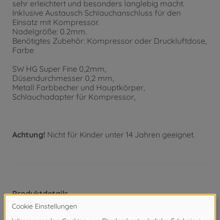
sehr erleichtert und besonders langlebig macht.
Inklusive Austausch Schlauchanschluss für den
Einsatz mit Kompressor.
Nadelgröße: 0.2mm.
Benötigtes Zubehör: Kompressor oder Druckluftdose,
Farbe
SW HG Super Fine 0,2mm,
Düsendurchmesser 0,2 mm,
Metall Farbbecher und Hauptkörper,
Schlauchadapter für Kompressor,
Achtung!
Nicht für Kinder unter 14 Jahren geeignet.
Produktdetails
Technische Details: