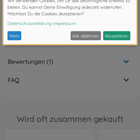
- Spritzpistole mit Double Action Funktion
- fest verbauter Farbbecher = Fließsystem
- verchromte Ausführung = besonders langlebig
- 0.2mm Düsennadel
Downloads
Bewertungen (1)
FAQ
Wird oft zusammen gekauft