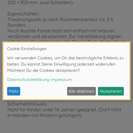
250 × 353 mm, zwei Schichten).
Eigenschaften:
Trocknungszeit: je nach Raumtemperatur ca. 3-5
Stunden
Noch feuchte Farbe lässt sich einfach mit Wasser
verdünnen und abwaschen. Zur Verarbeitung eignen
sich kleine Spachtel oder alte Pinsel. Texturfarbe lässt
sich mit TAMIYA-Acrylfarben mischen, um zahlreiche
individuelle Farbtöne zu erhalten.
Achtung: Texturfarbe ist nicht für Airbrush-Pistolen
geeignet!
Tamiya Texturfarbe
Spachtelmasse Beton/Dunkelgrau
100ml Diorama
Sicherheitshinweis:
Nicht für Kinder unter 14 Jahren geeignet. (Darf nicht
in Händen von Kindern gelangen!)