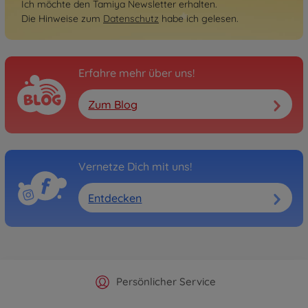
Ich möchte den Tamiya Newsletter erhalten.
Die Hinweise zum
Datenschutz
habe ich gelesen.
Erfahre mehr über uns!
Zum Blog
Vernetze Dich mit uns!
Entdecken
Offizieller Hersteller Shop
Versandkostenfrei ab 25€
Persönlicher Service
Schnelle Lieferung