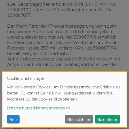
zwei Gebindegrößen erhältlich: 10ml (LP-10, Art.- Nr.:
300082110) oder als 250 ml Kanister unter Art.-Nr.:
300087077.
Der Paint-Retarder/Trockenverzögerung kann zum
langsamen Abtrocknen noch extra hinzugegeben
werden, dieser ist unter Art.-Nr.: 300087198 erhältlich.
Eine Kombination aus beiden - Verdünner und Paint
Retarder ist als 250 ml Kanister (Art.-Nr.: 300087194)
bereits vorgemischt verfügbar.
Auf die abgetrocknete Lackoberfläche kann auch mit
Acryl- oder Enamelfarben „weitergearbeitet" werden.
- Kunstharzfarben
- Schnelltrocknend
- sehr kratzfeste und harte Lackoberfläche
- Sehr gut für Airbrush geeignet
- 10ml Inhalt
Signalwort Gefahr
Gefahrenhinweise:
- H225 Flüssigkeit und Dampf leicht entzündbar.