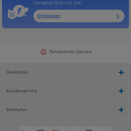
Vernetze Dich mit uns!
Entdecken
Offizieller Hersteller Shop
Versandkostenfrei ab 25€
Persönlicher Service
Schnelle Lieferung
Direktlinks
Kundenservice
Einkaufen