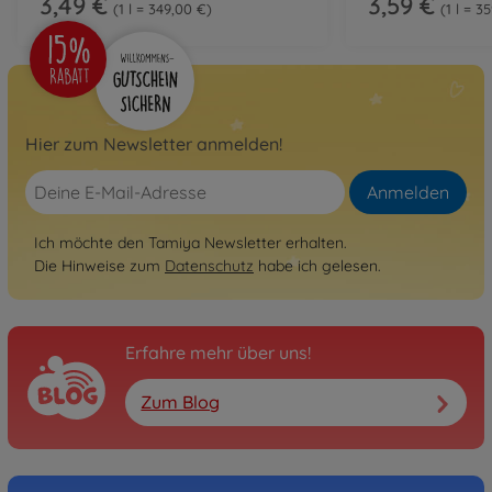
3,49 €
3,59 €
1 l = 349,00 €
1 l = 3
Hier zum Newsletter anmelden!
Anmelden
Ich möchte den Tamiya Newsletter erhalten.
Die Hinweise zum
Datenschutz
habe ich gelesen.
Erfahre mehr über uns!
Zum Blog