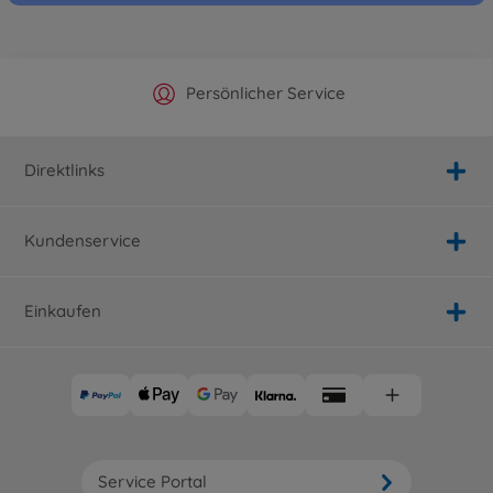
Offizieller Hersteller Shop
Versandkostenfrei ab 25€
Persönlicher Service
Schnelle Lieferung
Direktlinks
Kundenservice
Einkaufen
Service Portal