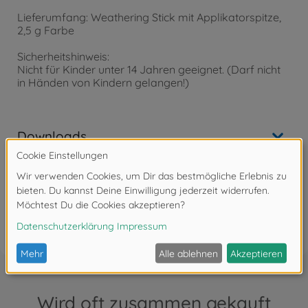
Lieferumfang: Weathering Stick mit Applikatorspitze,
2,5 g Farbe
Sicherheitshinweis:
Nicht für Kinder unter 14 Jahren geeignet. (Darf nicht
in Händen von Kindern gelangen!)
Downloads
Bewertungen (5)
FAQ
Wird oft zusammen gekauft