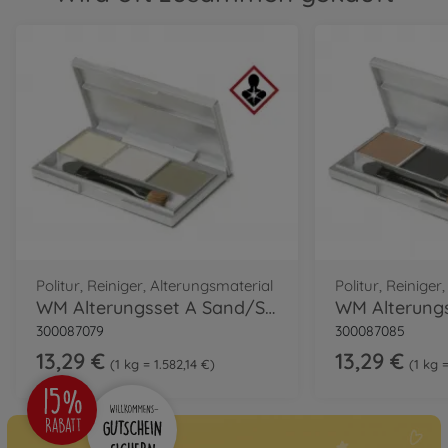
Politur, Reiniger, Alterungsmaterial
Politur, Reiniger
WM Alterungsset A Sand/Sand hell/Schlamm
300087079
300087085
13,29 €
13,29 €
1 kg = 1.582,14 €
1 kg =