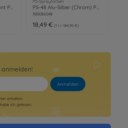
PS-Sprayfarben
PS-31 Rauch Transparent Polyc. 100ml
PS-48 Alu-Silber (Chrom) Polyc. 100ml
300086048
18,49 €
1 l = 184,90 €
r anmelden!
Anmelden
er erhalten.
habe ich gelesen.