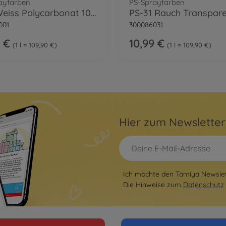
ayfarben
PS-Sprayfarben
PS-1 Weiss Polycarbonat 100ml
001
300086031
 €
10,99 €
1 l = 109,90 €
1 l = 109,90 €
Hier zum Newslette
Ich möchte den Tamiya Newslett
Die Hinweise zum
Datenschutz