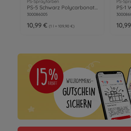
PS-Sprayfarben
PS-Spr
PS-5 Schwarz Polycarbonat 100ml
300086005
300086
10,99 €
10,99
1 l = 109,90 €