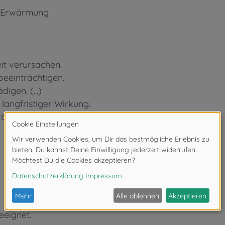
ei Erwärmung
t verursachen.
beeinträchtigen.
igen. (...)
langfristiger Wirkung.
der oder rissiger Haut führen.
eeignet.