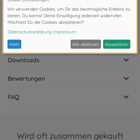
Bei Lackierung der Fraben PS-37 - PS-40, empfehlen
wir diese mit PS-41 Hellsilber zu hinterlegen.
Achtung!
Nicht für Kinder unter 14 Jahren geeignet.
Downloads
Bewertungen
FAQ
Wird oft zusammen gekauft