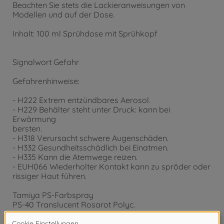
Beachten Sie stets die Lackieranweisungen von
Modellen und auf der Dose.
Inhalt: 100 ml Sprühdose mit Sprühkopf
Signalwort Gefahr
Gefahrenhinweise:
- H222 Extrem entzündbares Aerosol.
- H229 Behälter steht unter Druck: kann bei
Erwärmung
bersten.
- H318 Verursacht schwere Augenschäden.
- H332 Gesundheitsschädlich bei Einatmen.
- H335 Kann die Atemwege reizen.
- EUH066 Wiederholter Kontakt kann zu spröder oder
rissiger Haut führen.
Tamiya PS-Farbspray
PS-40 Translucent Rosarot Polyc.
Inhalt: 100 ml