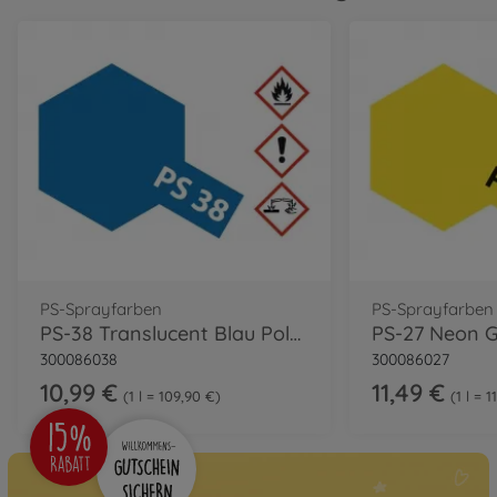
PS-Sprayfarben
PS-Sprayfarben
PS-38 Translucent Blau Polyc. 100ml
300086038
300086027
10,99 €
11,49 €
1 l = 109,90 €
1 l = 