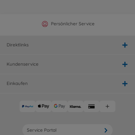
Offizieller Hersteller Shop
Versandkostenfrei ab 25€
Persönlicher Service
Schnelle Lieferung
Direktlinks
Kundenservice
Einkaufen
Service Portal