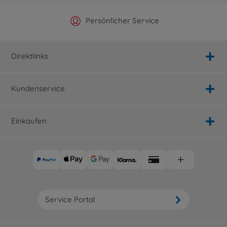
Offizieller Hersteller Shop
Versandkostenfrei ab 25€
Persönlicher Service
Schnelle Lieferung
Direktlinks
Kundenservice
Einkaufen
Service Portal