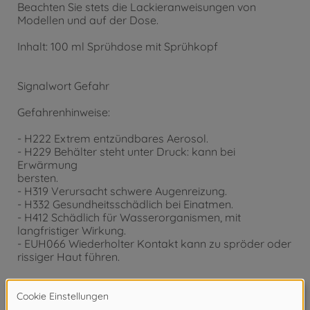
Beachten Sie stets die Lackieranweisungen von
Modellen und auf der Dose.
Inhalt: 100 ml Sprühdose mit Sprühkopf
Signalwort Gefahr
Gefahrenhinweise:
- H222 Extrem entzündbares Aerosol.
- H229 Behälter steht unter Druck: kann bei
Erwärmung
bersten.
- H319 Verursacht schwere Augenreizung.
- H332 Gesundheitsschädlich bei Einatmen.
- H412 Schädlich für Wasserorganismen, mit
langfristiger Wirkung.
- EUH066 Wiederholter Kontakt kann zu spröder oder
rissiger Haut führen.
Tamiya PS-Farbspray
PS-57 Perleffekt Weiss Polyc.
Inhalt: 100 ml