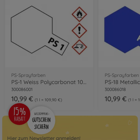
PS-Sprayfarben
PS-Sprayfarben
PS-1 Weiss Polycarbonat 100ml
300086001
300086018
10,99 €
10,99 €
1 l = 109,90 €
1 l =
Hier zum Newsletter anmelden!