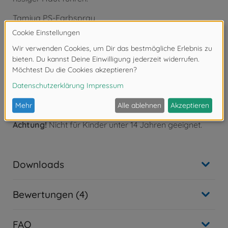
Tamiya PS-Farbspray
PS-58 Perleffekt Klar Polycarbonat
Inhalt: 100 ml
Bei der Farbe PS-58 Perleffekt klar handelt es sich um
einen transparenten Effekt, dieser kann mit jeder PS-
XX Farbe Ihrer Wahl hinterlegt werden, außer PS-55
Klarlack matt.
Achtung!
Nicht für Kinder unter 14 Jahren geeignet.
Downloads
Bewertungen (4)
FAQ