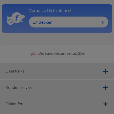
Vernetze Dich mit uns!
Entdecken
Offizieller Hersteller Shop
Versandkostenfrei ab 25€
Persönlicher Service
Schnelle Lieferung
Direktlinks
Kundenservice
Einkaufen