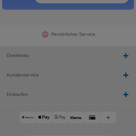
Offizieller Hersteller Shop
Versandkostenfrei ab 25€
Persönlicher Service
Schnelle Lieferung
Direktlinks
Kundenservice
Einkaufen