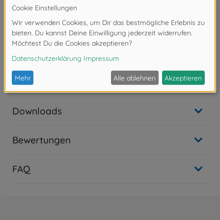
Tamiya PS-Farbspray
PS-7 Orange Polycarbonat
Inhalt: 100 ml
Achtung!
Nicht für Kinder unter 14 Jahren geeignet.
Downloads
Bewertungen
FAQ