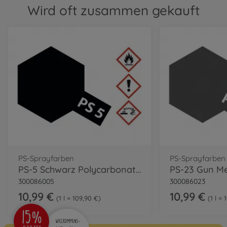
Wird oft zusammen gekauft
PS-Sprayfarben
PS-Sprayfarben
PS-5 Schwarz Polycarbonat 100ml
300086005
300086023
10,99 €
10,99 €
1 l = 109,90 €
1 l =