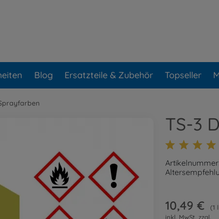
eiten
Blog
Ersatzteile & Zubehör
Topseller
M
Sprayfarben
TS-3 
Artikelnummer
Altersempfehlu
10,49 €
1 
inkl. MwSt. zzgl.