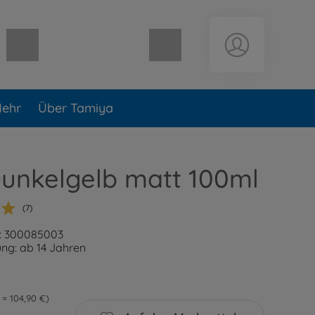
Warenkorb leer
ehr
Über Tamiya
Dunkelgelb matt 100ml
(7)
: 300085003
ng: ab 14 Jahren
l = 104,90 €