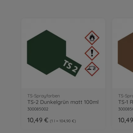
TS-Sprayfarben
TS-Spr
TS-2 Dunkelgrün matt 100ml
TS-1 
300085002
300085
10,49 €
10,4
1 l = 104,90 €