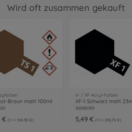
Wird oft zusammen gekauft
ayfarben
X- / XF-Acryl-Farben
Rot-Braun matt 100ml
XF-1 Schwarz matt 23m
001
300081301
9 €
5,49 €
1 l = 104,90 €
1 l = 238,70 €