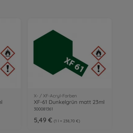
X- / XF-Acryl-Farben
l
XF-61 Dunkelgrün matt 23ml
300081361
5,49 €
1 l = 238,70 €