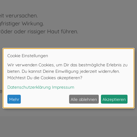
t verursachen.
fristiger Wirkung.
der oder rissiger Haut führen.
eeignet.