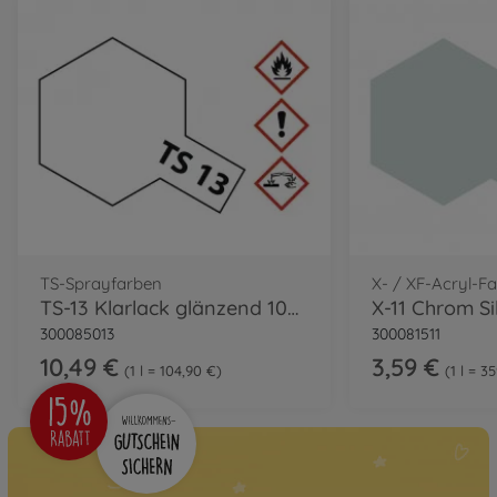
TS-Sprayfarben
X- / XF-Acryl-F
TS-13 Klarlack glänzend 100ml
300085013
300081511
10,49 €
3,59 €
1 l = 104,90 €
1 l = 3