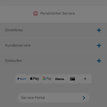
Offizieller Hersteller Shop
Versandkostenfrei ab 25€
Persönlicher Service
Schnelle Lieferung
Direktlinks
Kundenservice
Einkaufen
Service Portal