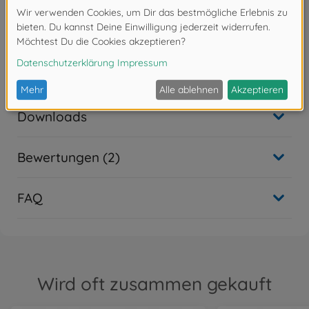
Inhalt: 100 ml
Achtung!
Nicht für Kinder unter 14 Jahren geeignet.
Downloads
Bewertungen (2)
FAQ
Wird oft zusammen gekauft