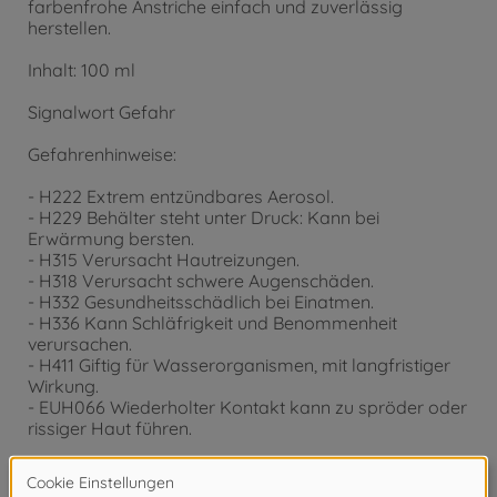
farbenfrohe Anstriche einfach und zuverlässig
herstellen.
Inhalt: 100 ml
Signalwort Gefahr
Gefahrenhinweise:
- H222 Extrem entzündbares Aerosol.
- H229 Behälter steht unter Druck: Kann bei
Erwärmung bersten.
- H315 Verursacht Hautreizungen.
- H318 Verursacht schwere Augenschäden.
- H332 Gesundheitsschädlich bei Einatmen.
- H336 Kann Schläfrigkeit und Benommenheit
verursachen.
- H411 Giftig für Wasserorganismen, mit langfristiger
Wirkung.
- EUH066 Wiederholter Kontakt kann zu spröder oder
rissiger Haut führen.
Tamiya TS-Farbspray
TS-34 Camelgelb glänzend