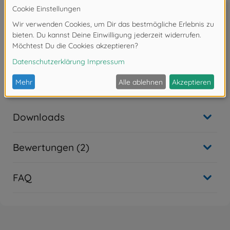
Inhalt: 100 ml
Für ein glänzendes Oberflächenfinish, verwenden Sie
TS-13 Klarlack glänzend (300085013)
Achtung!
Nicht für Kinder unter 14 Jahren geeignet.
Downloads
Bewertungen (2)
FAQ