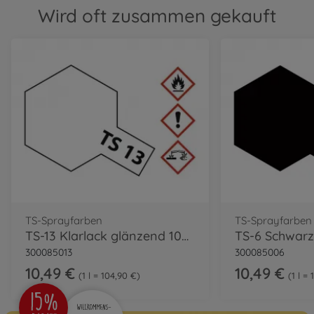
Wird oft zusammen gekauft
TS-Sprayfarben
TS-Sprayfarben
TS-13 Klarlack glänzend 100ml
TS-6 Schwarz
300085013
300085006
10,49 €
10,49 €
1 l = 104,90 €
1 l =