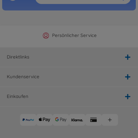
Offizieller Hersteller Shop
Versandkostenfrei ab 25€
Persönlicher Service
Schnelle Lieferung
Direktlinks
Kundenservice
Einkaufen