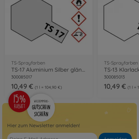
TS-Sprayfarben
TS-Sprayfarben
TS-17 Aluminium Silber glänzend 100ml
300085017
300085013
10,49 €
10,49 €
1 l = 104,90 €
1 l =
Hier zum Newsletter anmelden!