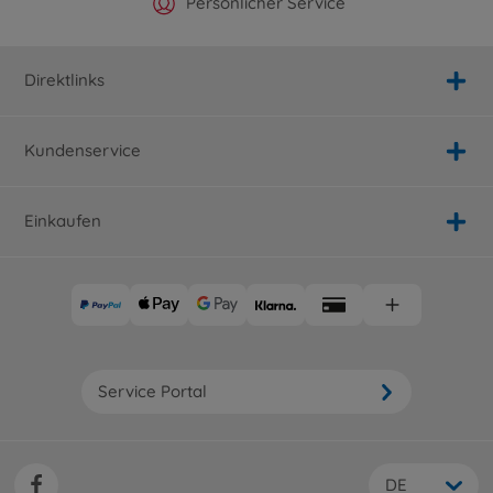
Offizieller Hersteller Shop
Versandkostenfrei ab 25€
Persönlicher Service
Schnelle Lieferung
Direktlinks
Kundenservice
Einkaufen
Service Portal
DE