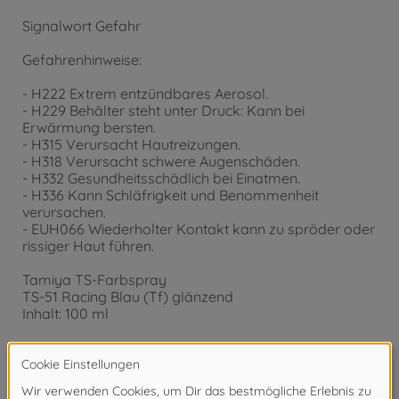
Signalwort Gefahr
Gefahrenhinweise:
- H222 Extrem entzündbares Aerosol.
- H229 Behälter steht unter Druck: Kann bei
Erwärmung bersten.
- H315 Verursacht Hautreizungen.
- H318 Verursacht schwere Augenschäden.
- H332 Gesundheitsschädlich bei Einatmen.
- H336 Kann Schläfrigkeit und Benommenheit
verursachen.
- EUH066 Wiederholter Kontakt kann zu spröder oder
rissiger Haut führen.
Tamiya TS-Farbspray
TS-51 Racing Blau (Tf) glänzend
Inhalt: 100 ml
Für ein glänzendes Oberflächenfinish, verwenden Sie
TS-13 Klarlack glänzend (300085013)