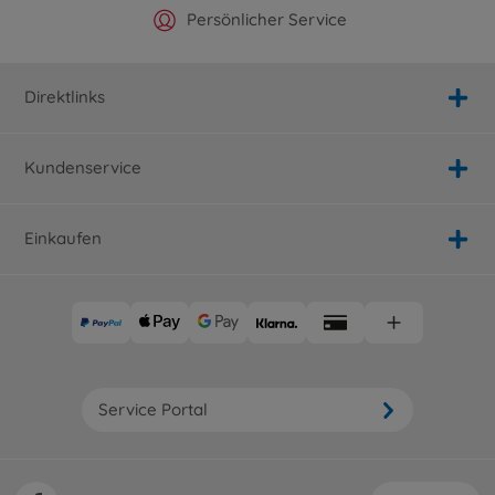
Offizieller Hersteller Shop
Versandkostenfrei ab 25€
Persönlicher Service
Schnelle Lieferung
Direktlinks
Kundenservice
Einkaufen
Service Portal