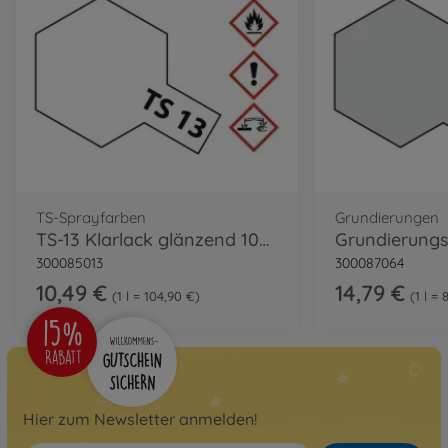
TS-Sprayfarben
Grundierungen
TS-13 Klarlack glänzend 100ml
300085013
300087064
10,49 €
14,79 €
1 l = 104,90 €
1 l = 
Hier zum Newsletter anmelden!