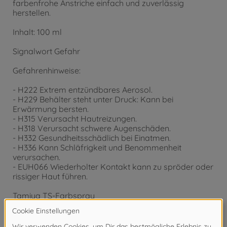
farbenfrohe Anstriche einfach und zuverlässig
herstellen.
Inhalt: 100 ml
Signalwort Gefahr
Gefahrenhinweise:
- H222 Extrem entzündbares Aerosol.
- H229 Behälter steht unter Druck: Kann bei
Erwärmung bersten.
- H315 Verursacht Hautreizungen.
- H318 Verursacht schwere Augenschäden.
- H332 Gesundheitsschädlich bei Einatmen.
- H336 Kann Schläfrigkeit und Benommenheit
verursachen.
- EUH066 Wiederholter Kontakt kann zu spröder oder
rissiger Haut führen.
Tamiya TS-Farbspray
TS-80 Klarlack matt
Inhalt: 100 ml