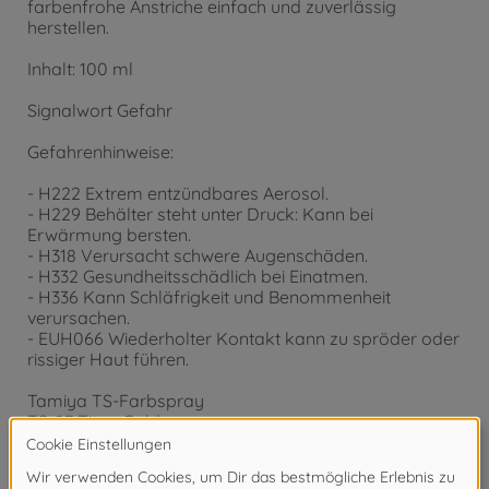
farbenfrohe Anstriche einfach und zuverlässig
herstellen.
Inhalt: 100 ml
Signalwort Gefahr
Gefahrenhinweise:
- H222 Extrem entzündbares Aerosol.
- H229 Behälter steht unter Druck: Kann bei
Erwärmung bersten.
- H318 Verursacht schwere Augenschäden.
- H332 Gesundheitsschädlich bei Einatmen.
- H336 Kann Schläfrigkeit und Benommenheit
verursachen.
- EUH066 Wiederholter Kontakt kann zu spröder oder
rissiger Haut führen.
Tamiya TS-Farbspray
TS-87 Titan Gold
Inhalt: 100 ml