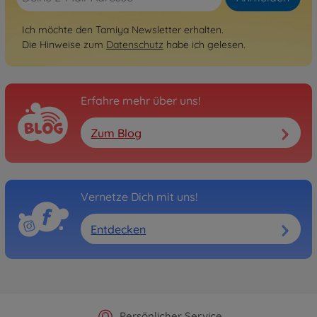
Ich möchte den Tamiya Newsletter erhalten.
Die Hinweise zum
Datenschutz
habe ich gelesen.
Erfahre mehr über uns!
Zum Blog
Vernetze Dich mit uns!
Entdecken
Offizieller Hersteller Shop
Versandkostenfrei ab 25€
Persönlicher Service
Schnelle Lieferung