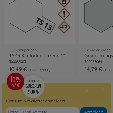
TS-Sprayfarben
Grundierungen
TS-13 Klarlack glänzend 100ml
300085013
300087064
10,49 €
14,79 €
1 l = 104,90 €
1 l = 
Hier zum Newsletter anmelden!
Anmelden