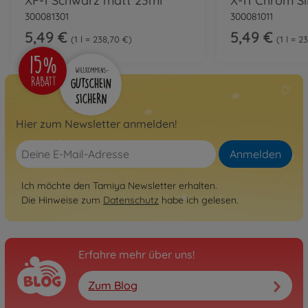
XF-1 Schwarz matt 23ml
300081301
300081011
5,49 €
5,49 €
1 l = 238,70 €
1 l = 2
Hier zum Newsletter anmelden!
Anmelden
Ich möchte den Tamiya Newsletter erhalten.
Die Hinweise zum
Datenschutz
habe ich gelesen.
Erfahre mehr über uns!
Zum Blog