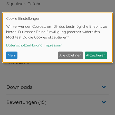
Signalwort Gefahr
Gefahrenhinweise:
- H226: Flüssigkeit und Dampf entzündbar.
- H318: Verursacht schwere Augenschäden.
- H332: Gesundheitsschädlich bei Einatmen.
- H336: Kann Schläfrigkeit und Benommenheit
verursachen.
Tamiya X-Acrylfarbe
X-7 Rot glänzend
Inhalt: 23 ml
Downloads
Bewertungen (15)