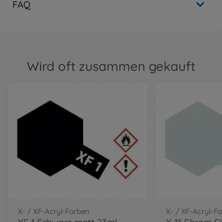
FAQ
Wird oft zusammen gekauft
X- / XF-Acryl-Farben
X- / XF-Acryl-F