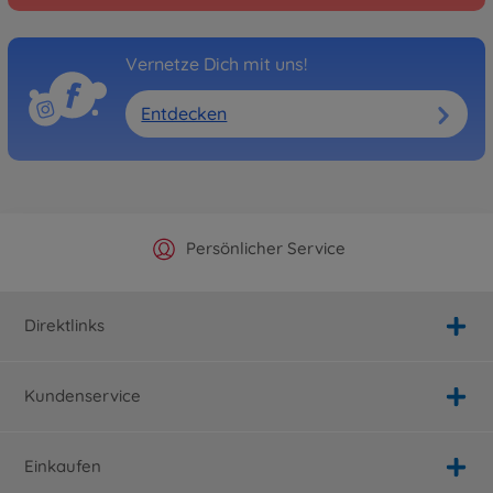
Vernetze Dich mit uns!
Entdecken
Offizieller Hersteller Shop
Versandkostenfrei ab 25€
Persönlicher Service
Schnelle Lieferung
Direktlinks
Kundenservice
Einkaufen