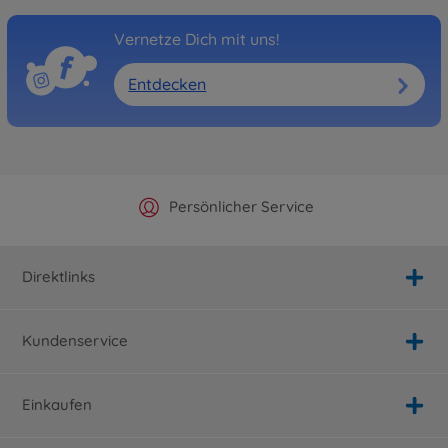
Vernetze Dich mit uns!
Entdecken
Offizieller Hersteller Shop
Versandkostenfrei ab 25€
Persönlicher Service
Schnelle Lieferung
Direktlinks
Kundenservice
Einkaufen