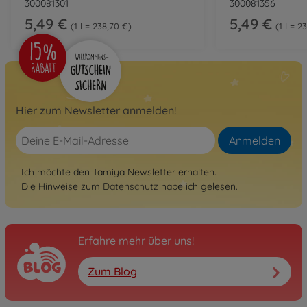
300081301
300081356
5,49 €
5,49 €
1 l = 238,70 €
1 l = 2
Hier zum Newsletter anmelden!
Anmelden
Ich möchte den Tamiya Newsletter erhalten.
Die Hinweise zum
Datenschutz
habe ich gelesen.
Erfahre mehr über uns!
Zum Blog