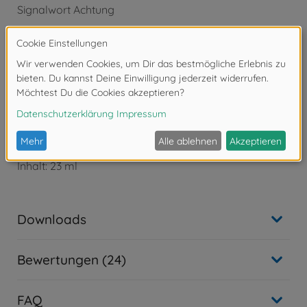
Signalwort Achtung
Gefahrenhinweise:
- H226 Flüssigkeit und Dampf entzündbar.
- H319 Verursacht schwere Augenreizung.
- H332 Gesundheitsschädlich bei Einatmen.
- H336 Kann Schläfrigkeit und Benommenheit
verursachen.
Tamiya XF-Acrylfarbe
XF-2 Weiss matt
Inhalt: 23 ml
Downloads
Bewertungen (24)
FAQ