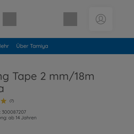
Warenkorb leer
ehr
Über Tamiya
ng Tape 2 mm/18m
a
(7)
: 300087207
ng: ab 14 Jahren