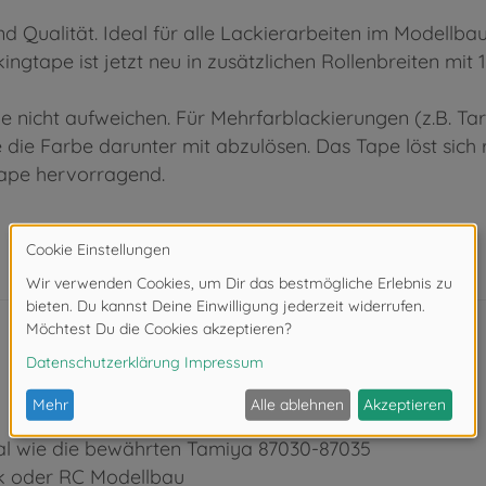
 Qualität. Ideal für alle Lackierarbeiten im Modellbau
ngtape ist jetzt neu in zusätzlichen Rollenbreiten mit 
e nicht aufweichen. Für Mehrfarblackierungen (z.B. Ta
 die Farbe darunter mit abzulösen. Das Tape löst sich
 Tape hervorragend.
al wie die bewährten Tamiya 87030-87035
tik oder RC Modellbau