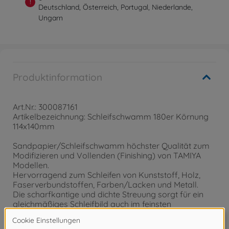
!
Deutschland, Österreich, Portugal, Niederlande,
Ungarn
Produktinformation
Art.Nr.: 300087161
Artikelbezeichnung: Schleifschwamm 180er Körnung
114x140mm
Sandpapier/Schleifschwamm höchster Qualität zum
Modifizieren und Vollenden (Finishing) von TAMIYA
Modellen.
Hervorragend zum Schleifen von Kunststoff, Holz,
Faserverbundstoffen, Farben/Lacken und Metall.
Die scharfkantige und dichte Streuung sorgt für ein
gleichmäßiges Schleifbild auch im feinsten
Kornbereich. Trocken und nass einsetzbar. Geringes
Zusetzverhalten. Flexibles und reißfestes Papier.