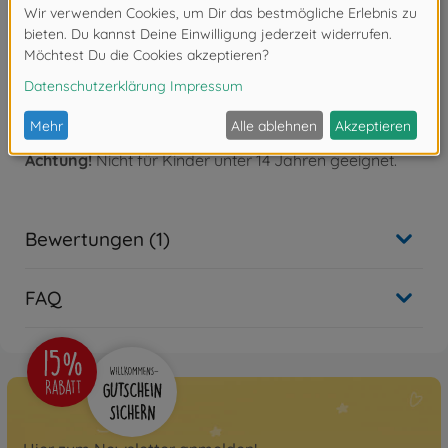
Hochflexibler und reißfester Schleifschwamm. Sehr
gute Anpassung beim Schleifen von Konturen und
Rundungen.
Packungsinhalt 1 Stück (114x140mm)
Achtung!
Nicht für Kinder unter 14 Jahren geeignet.
Bewertungen (1)
FAQ