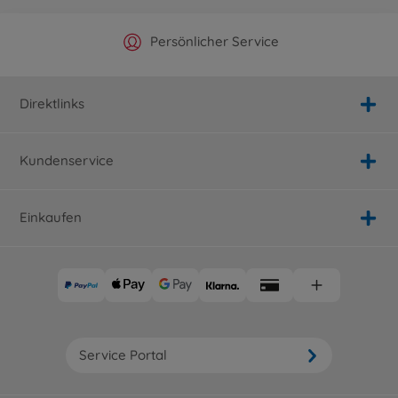
Offizieller Hersteller Shop
Versandkostenfrei ab 25€
Persönlicher Service
Schnelle Lieferung
Direktlinks
Kundenservice
Einkaufen
Service Portal