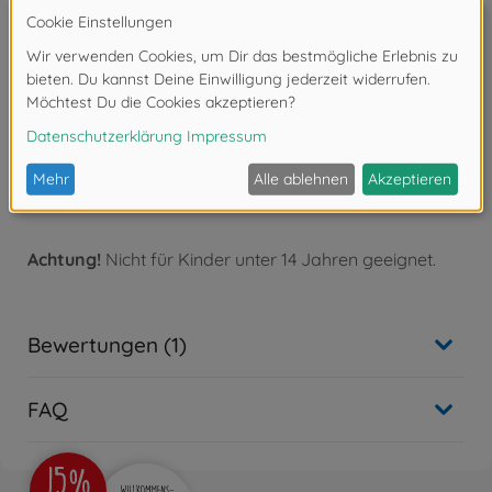
pliers come with very comfortable grips. It is possible
to bend straight lines up to 15mm at a time with this
tool and it can also be used with other materials such
as plastic.
1 Biegezange mini für Fotoätzteile,
rutschfester schwarzer Harzgriff,
die Zange besteht aus rostfreiem
Edelstahl,
Achtung!
Nicht für Kinder unter 14 Jahren geeignet.
Bewertungen (1)
FAQ