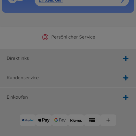
Offizieller Hersteller Shop
Versandkostenfrei ab 25€
Persönlicher Service
Schnelle Lieferung
Direktlinks
Kundenservice
Einkaufen