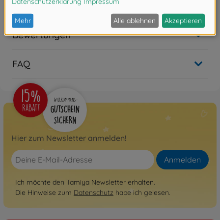
Bewertungen
FAQ
Hier zum Newsletter anmelden!
Anmelden
Ich möchte den Tamiya Newsletter erhalten.
Die Hinweise zum
Datenschutz
habe ich gelesen.