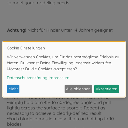
to meet your modeling needs.
Achtung!
Nicht für Kinder unter 14 Jahren geeignet.
Produktdetails
•Fine Engraving Blade x1
•Total length: 25mm. Shank diameter: 2mm
•Recommended for use with dedicated holder Item
74139 Engraving Blade Holder. Also, compatible with
Fine Pin Vise D (Item 74050) and D-R (Item 74112)
•Simply hold at a 45- to 60-degree angle and pull
lightly across the surface to score it. Repeat as
necessary to achieve a clearly-defined result
•Each blade comes in a case that can hold up to 10
blades