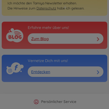
Ich möchte den Tamiya Newsletter erhalten.
Die Hinweise zum
Datenschutz
habe ich gelesen.
Erfahre mehr über uns!
Zum Blog
Vernetze Dich mit uns!
Entdecken
Offizieller Hersteller Shop
Versandkostenfrei ab 25€
Persönlicher Service
Schnelle Lieferung