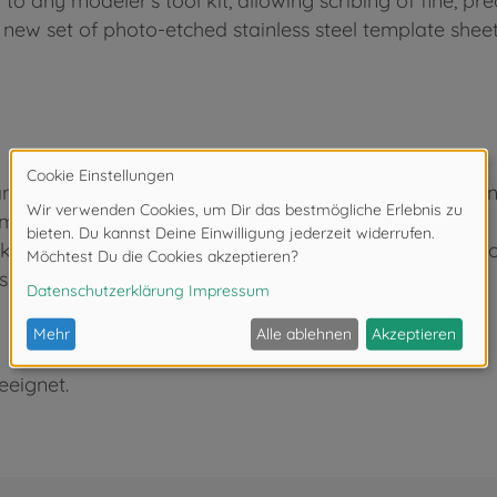
to any modeler's tool kit, allowing scribing of fine, pr
 new set of photo-etched stainless steel template shee
ctangle templates ranging from 1mm to 6mm in width, a
mm x 12mm.
ess stainless steel, allowing you to bend it against c
is 30mm).
eeignet.