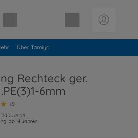
Warenkorb leer
ehr
Über Tamiya
ng Rechteck ger.
l.PE(3)1-6mm
(2)
: 300074154
ng: ab 14 Jahren