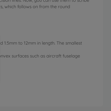
ecision lines. Now, you can use them to scribe
ts, which follows on from the round
nd 1.5mm to 12mm in length. The smallest
onvex surfaces such as aircraft fuselage