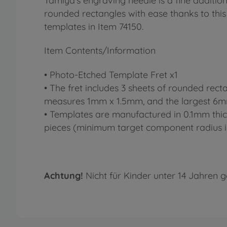
Tamiya's engraving needle is a fine addition 
rounded rectangles with ease thanks to this
templates in Item 74150.
Item Contents/Information
• Photo-Etched Template Fret x1
• The fret includes 3 sheets of rounded re
measures 1mm x 1.5mm, and the largest 6
• Templates are manufactured in 0.1mm thickn
pieces (minimum target component radius 
Achtung!
Nicht für Kinder unter 14 Jahren g