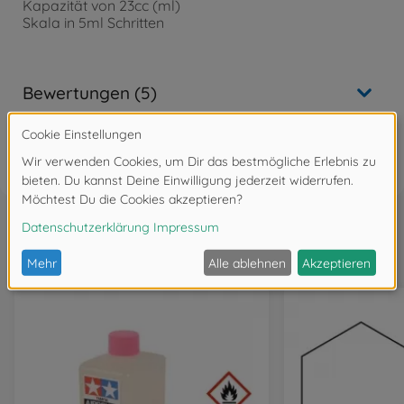
Kapazität von 23cc (ml)
Skala in 5ml Schritten
Bewertungen (5)
FAQ
Wird oft zusammen gekauft