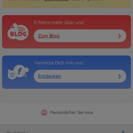
Erfahre mehr über uns!
Zum Blog
Vernetze Dich mit uns!
Entdecken
Offizieller Hersteller Shop
Versandkostenfrei ab 25€
Persönlicher Service
Schnelle Lieferung