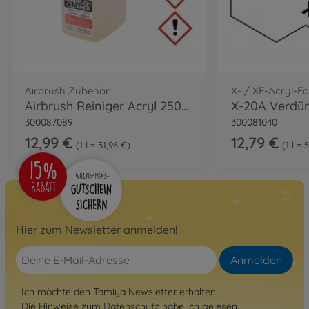
Airbrush Zubehör
X- / XF-Acryl-F
Airbrush Reiniger Acryl 250ml Tamiya
300087089
300081040
12,99 €
12,79 €
1 l = 51,96 €
1 l = 
Hier zum Newsletter anmelden!
Anmelden
Ich möchte den Tamiya Newsletter erhalten.
Die Hinweise zum
Datenschutz
habe ich gelesen.