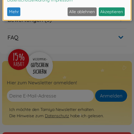
Bewertungen (3)
FAQ
Hier zum Newsletter anmelden!
Anmelden
Ich möchte den Tamiya Newsletter erhalten.
Die Hinweise zum
Datenschutz
habe ich gelesen.