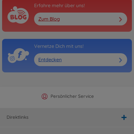
Erfahre mehr über uns!
Zum Blog
Vernetze Dich mit uns!
Entdecken
Offizieller Hersteller Shop
Versandkostenfrei ab 25€
Persönlicher Service
Schnelle Lieferung
Direktlinks