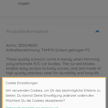
Ungarn
Produktinformation
Art.Nr.: 300074005
Artikelbezeichnung: TAMIYA Schere gebogen PC
These quality scissors come in handy when trimming
polycarbonate R/C car bodies. The curved blades
enable easy access to body curves, and are made of
high quality stainless steel for durability and long life.
1 Schere gebogen Polycarbonate,
schwarzer Kunststoffgriff mit Logo,
Achtung!
Nicht für Kinder unter 14 Jahren geeignet.