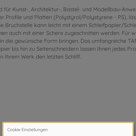
d für Kunst-, Architektur-, Bastel- und Modellbau-Anw
Profile und Platten (Polystyrol/Polystyrene - PS), läs
ie Bruchstelle kann leicht mit einem Schleifpapier/Sc
önnen auch mit einer Schere zugeschnitten werden. Für
d in die gewünsche Form bringen. Das umfangreiche 
pier bis hin zu Seitenschneidern lassen Ihnen jedes Pr
n Ihrem Werk den letzten Schliff.