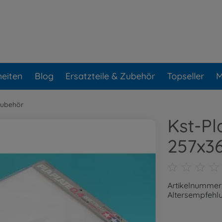
eiten
Blog
Ersatzteile & Zubehör
Topseller
M
Zubehör
Kst-Pl
257x
Artikelnummer
Altersempfehlu