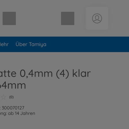
Warenkorb leer
ehr
Über Tamiya
atte 0,4mm (4) klar
364mm
(0)
: 300070127
ng: ab 14 Jahren