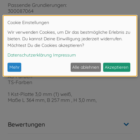
Passende Grundierungen:
300087064
300087042
300087044
300087146
300087160
300087026
300087061
Passende Farben:
X-Farben
XF-Farben
AS-Farben
TS-Farben
1 Kst-Platte 3,0 mm (1) weiß,
Maße L 364 mm, B 257 mm , H 3,0 mm,
Bewertungen