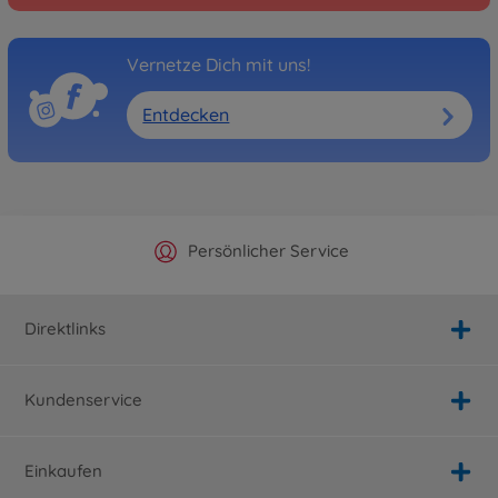
Vernetze Dich mit uns!
Entdecken
Offizieller Hersteller Shop
Versandkostenfrei ab 25€
Persönlicher Service
Schnelle Lieferung
Direktlinks
Kundenservice
Einkaufen