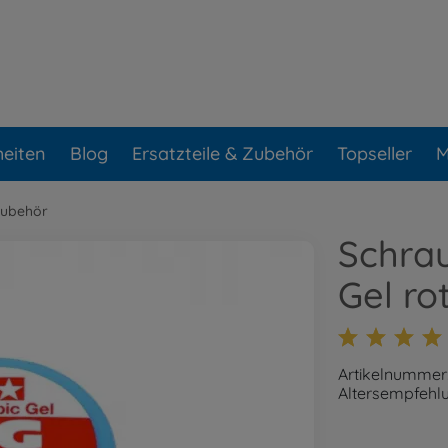
eiten
Blog
Ersatzteile & Zubehör
Topseller
M
Zubehör
Schra
Gel ro
Artikelnummer
Altersempfehlu