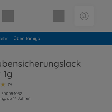
Warenkorb leer
ehr
Über Tamiya
ubensicherungslack
t 1g
(5)
: 300054032
ng: ab 14 Jahren