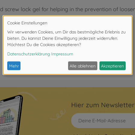
 screw lock gel for helping in the prevention of loosene
Hier zum Newslette