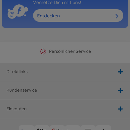
Vernetze Dich mit uns!
Entdecken
Offizieller Hersteller Shop
Versandkostenfrei ab 25€
Persönlicher Service
Schnelle Lieferung
Direktlinks
Kundenservice
Einkaufen