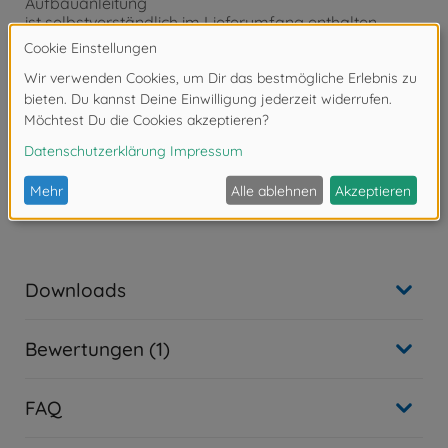
Aufbauanleitung
ist selbstverständlich im Lieferumfang enthalten.
- Auf Basis der Aufbauanleitung müssen die
passgenauen Einzelteile
zusammengefügt werden. Eine Lackierung der Teile
kann nach
eigenen Vorstellungen vorgenommen werden.
- Werkzeug, Klebstoff und Farben sind im
Lieferumfang des
Plastikbausatzes nicht enthalten. Diese müssen
optional erworben
werden.
Downloads
Bewertungen (1)
FAQ