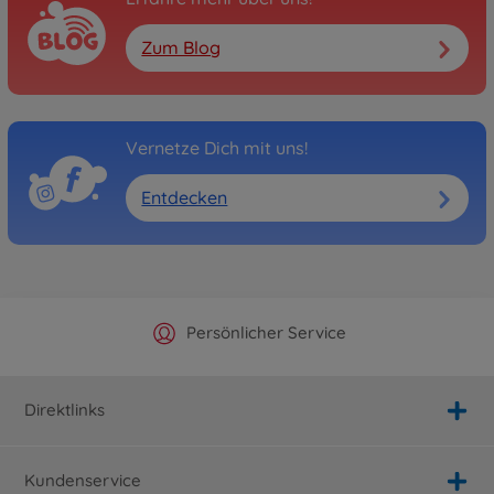
Zum Blog
Vernetze Dich mit uns!
Entdecken
Offizieller Hersteller Shop
Versandkostenfrei ab 25€
Persönlicher Service
Schnelle Lieferung
Direktlinks
Kundenservice