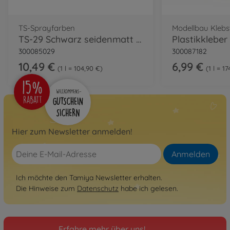
TS-Sprayfarben
Modellbau Klebs
TS-29 Schwarz seidenmatt 100ml
300085029
300087182
10,49 €
6,99 €
1 l = 104,90 €
1 l = 1
Hier zum Newsletter anmelden!
Anmelden
Ich möchte den Tamiya Newsletter erhalten.
Die Hinweise zum
Datenschutz
habe ich gelesen.
Erfahre mehr über uns!