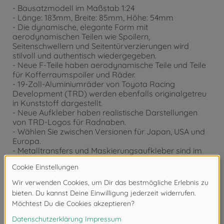
- Bausatzmodell im Maßstab 1:24
- Länge: 183mm, Breite: 85mm, Höhe: 54mm
- Die dynamische, elegante Form mit
aerodynamischen Teilen wie Spoilern,
Seitenschwellern und Seitentürverzierungen wird
stilvoll und authentisch wiedergegeben.
- Neue F-Teile haben aerodynamische Teile und Teile
für Kofferraumspoiler und Räder.
- 19-Zoll-Aluminiumräder von Toyota Racing
Development (TRD) werden ebenfalls originalgetreu
in Kunststoff dargestellt.
- Neue Aufkleber haben realistische Darstellungen
von TRD-Logos für Radnaben.
- Wählen Sie zwischen Versionen für Japan, USA und
Europa.
- Metalltransfers und Maskierungsaufkleber sind im
Lieferumfang enthalten.
- Für den Zusammenbau werden Werkzeug und
Farben benötigt (separat erhältlich).