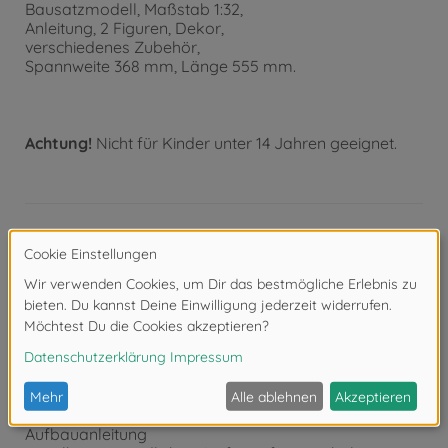
Bausatzmodell, Maßstab 1:32,
Anleitung, 2 Figuren, Dekor,
verschiedenes Zubehör,
Spannweite 368 mm, Länge 555 mm.
Achtung!
Nicht für Kinder unter 14 Jahren geeignet.
Produktdetails
- Detaillierter Modellbausatz im Maßstab 1:32
- Der qualitativ hochwertige Bausatz von TAMIYA
muss in
Eigenregie montiert werden.
- Der selbstständige Aufbau wird mithilfe einer Schritt
für Schritt
bzw. bebilderten Aufbauanleitung begleitet. Die
Aufbauanleitung