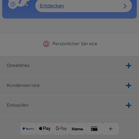
Entdecken
Offizieller Hersteller Shop
Versandkostenfrei ab 25€
Persönlicher Service
Schnelle Lieferung
Direktlinks
Kundenservice
Einkaufen