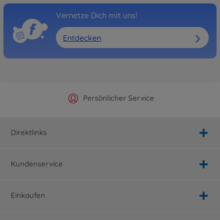
Vernetze Dich mit uns!
Entdecken
Offizieller Hersteller Shop
Versandkostenfrei ab 25€
Persönlicher Service
Schnelle Lieferung
Direktlinks
Kundenservice
Einkaufen