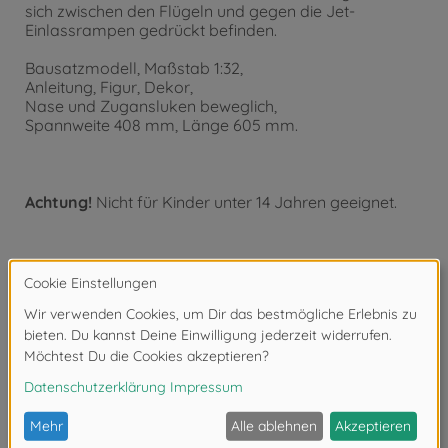
sich zwischen den Flügeln und gegen die Jet-
Einlassrampen gedrückt befinden.
Bausatzmodell, Maßstab 1:32,
Anleitung, Figur, Dekor,
Nase und Zugansluken beweglich,
Spannweite 408 mm, Länge 605 mm.
Achtung!
Nicht für Kinder unter 14 Jahren geeignet.
Produktdetails
- Detaillierter Modellbausatz im Maßstab 1:32
- Der qualitativ hochwertige Bausatz von TAMIYA
muss in
Eigenregie montiert werden.
- Der selbstständige Aufbau wird mithilfe einer Schritt