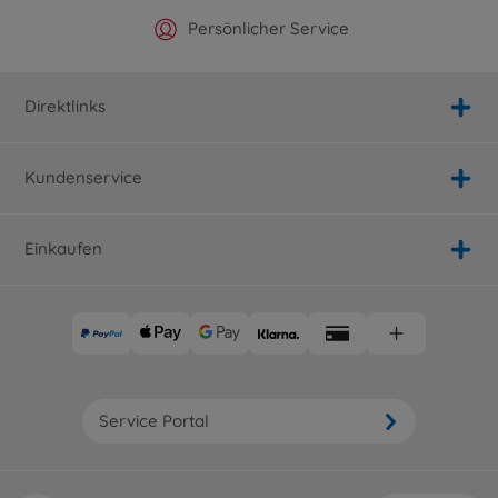
Offizieller Hersteller Shop
Versandkostenfrei ab 25€
Persönlicher Service
Schnelle Lieferung
Direktlinks
Kundenservice
Einkaufen
Service Portal