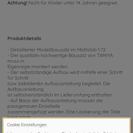
Achtung!
Nicht für Kinder unter 14 Jahren geeignet.
Produktdetails
- Detaillierter Modellbausatz im Maßstab 1:72
- Der qualitativ hochwertige Bausatz von TAMIYA
muss in
Eigenregie montiert werden.
- Der selbstständige Aufbau wird mithilfe einer Schritt
für Schritt
bzw. bebilderten Aufbauanleitung begleitet. Die
Aufbauanleitung
ist selbstverständlich im Lieferumfang enthalten.
- Auf Basis der Aufbauanleitung müssen die
passgenauen Einzelteile
zusammengefügt werden. Eine Lackierung der Teile
kann nach
eigenen Vorstellungen vorgenommen werden.
- Werkzeug, Klebstoff und Farben sind im