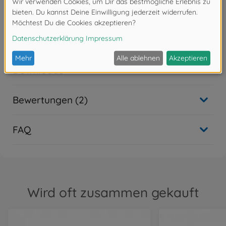
Lieferumfang des
Plastikbausatzes nicht enthalten. Diese müssen
optional erworben
werden.
Downloads
Bewertungen (2)
FAQ
Wird oft zusammen gekauft