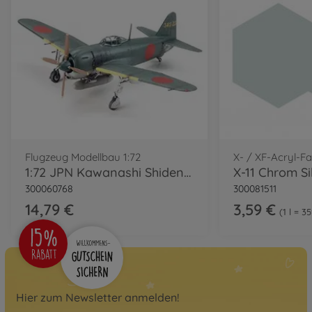
Flugzeug Modellbau 1:72
X- / XF-Acryl-F
1:72 JPN Kawanashi Shiden Type 11
300060768
300081511
14,79 €
3,59 €
1 l = 3
Hier zum Newsletter anmelden!