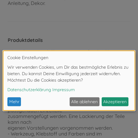
Anleitung, Dekor.
Produktdetails
- Detaillierter Modellbausatz im Maßstab 1:72
- Der qualitativ hochwertige Bausatz von TAMIYA
muss in
Eigenregie montiert werden.
- Der selbstständige Aufbau wird mithilfe einer Schritt
für Schritt
bzw. bebilderten Aufbauanleitung begleitet. Die
Aufbauanleitung
ist selbstverständlich im Lieferumfang enthalten.
- Auf Basis der Aufbauanleitung müssen die
passgenauen Einzelteile
zusammengefügt werden. Eine Lackierung der Teile
kann nach
eigenen Vorstellungen vorgenommen werden.
- Werkzeug, Klebstoff und Farben sind im