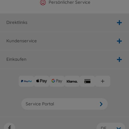
Offizieller Hersteller Shop
Versandkostenfrei ab 25€
Persönlicher Service
Schnelle Lieferung
Direktlinks
Kundenservice
Einkaufen
Service Portal
DE