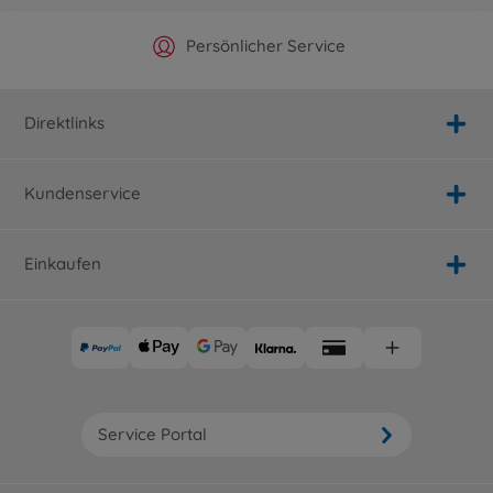
Offizieller Hersteller Shop
Versandkostenfrei ab 25€
Persönlicher Service
Schnelle Lieferung
Direktlinks
Kundenservice
Einkaufen
Service Portal