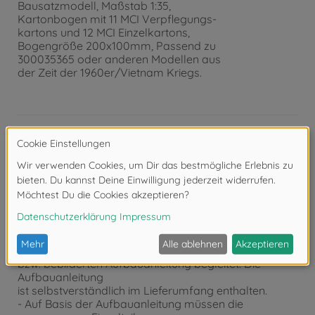
Bausatzmodell, Maßstab 1:35,
Kartonbogen mit 11 MCI Verpflegungs-
kartons und 12 MCI Einzelkartons,
Bogengröße 200x100mm, Passend zu
300035365 oder anderen Modellen aus
der Zeit der 1960er/Vietnam Kriegs.
Produktdetails
- Detaillierter Modellbausatz im Maßstab 1:35
- Der qualitativ hochwertige Bausatz von TAMIYA
muss in
Eigenregie montiert werden.
- Der selbstständige Aufbau wird mithilfe einer Schritt
für Schritt
bzw. bebilderten Aufbauanleitung begleitet. Die
Aufbauanleitung
ist selbstverständlich im Lieferumfang enthalten.
- Auf Basis der Aufbauanleitung müssen die