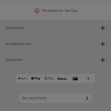
Offizieller Hersteller Shop
Versandkostenfrei ab 25€
Persönlicher Service
Schnelle Lieferung
Direktlinks
Kundenservice
Einkaufen
Service Portal