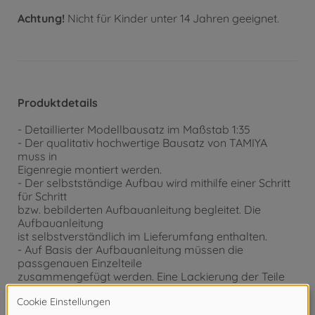
Achtung!
Nicht für Kinder unter 14 Jahren geeignet.
Produktdetails
- Detaillierter Modellbausatz im Maßstab 1:35
- Der qualitativ hochwertige Bausatz von TAMIYA
muss in
Eigenregie montiert werden.
- Der selbstständige Aufbau wird mithilfe einer Schritt
für Schritt
bzw. bebilderten Aufbauanleitung begleitet. Die
Aufbauanleitung
ist selbstverständlich im Lieferumfang enthalten.
- Auf Basis der Aufbauanleitung müssen die
passgenauen Einzelteile
zusammengefügt werden. Eine Lackierung der Teile
kann nach
eigenen Vorstellungen vorgenommen werden.