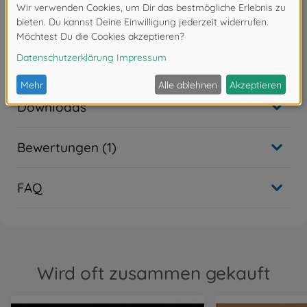
- Werkzeug, Klebstoff und Farben sind im
Lieferumfang des
Plastikbausatzes nicht enthalten. Diese müssen
optional erworben
werden.
Downloads
Bewertungen (1)
FAQ
Wird oft zusammen gekauft