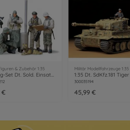
 Figuren & Zubehör 1:35
Militär Modellfahrzeuge 1:35
1:35 Fig-Set Dt. Sold. Einsatzbespr.(5)
212
300035194
 €
45,99 €