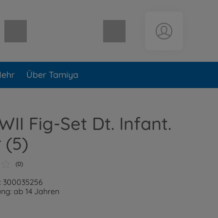
Warenkorb leer
ehr
Über Tamiya
WII Fig-Set Dt. Infant.
 (5)
(0)
: 300035256
ng: ab 14 Jahren