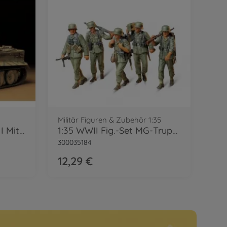
Militär Figuren & Zubehör 1:35
1:35 Dt. SdKfz.181 Tiger I Mit. Prod.(1)
1:35 WWII Fig.-Set MG-Trupp i.Manöver(5)
300035184
12,29 €