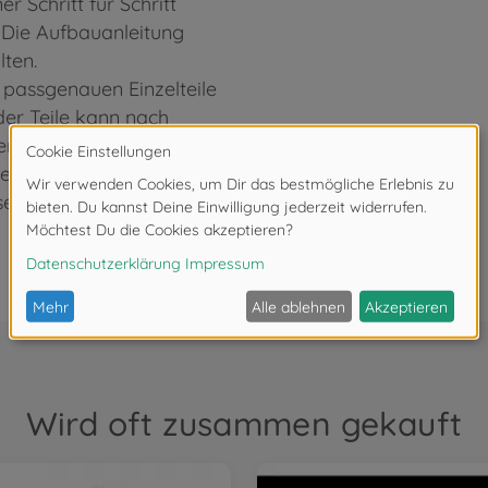
r Schritt für Schritt
. Die Aufbauanleitung
lten.
 passgenauen Einzelteile
er Teile kann nach
en.
Lieferumfang des
ssen optional erworben
Wird oft zusammen gekauft