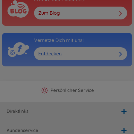
Zum Blog
Vernetze Dich mit uns!
Entdecken
Offizieller Hersteller Shop
Versandkostenfrei ab 25€
Persönlicher Service
Schnelle Lieferung
Direktlinks
Kundenservice