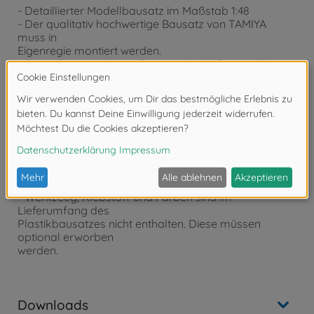
- Detaillierter Modellbausatz im Maßstab 1:48
- Der qualitativ hochwertige Bausatz von TAMIYA
muss in
Eigenregie montiert werden.
- Der selbstständige Aufbau wird mithilfe einer Schritt
für Schritt
bzw. bebilderten Aufbauanleitung begleitet. Die
Aufbauanleitung
ist selbstverständlich im Lieferumfang enthalten.
- Auf Basis der Aufbauanleitung müssen die
passgenauen Einzelteile
zusammengefügt werden. Eine Lackierung der Teile
kann nach
eigenen Vorstellungen vorgenommen werden.
- Werkzeug, Klebstoff und Farben sind im
Lieferumfang des
Plastikbausatzes nicht enthalten. Diese müssen
optional erworben
werden.
Downloads